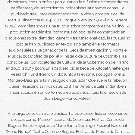
de cámara, con un énfasis particular en la difusión de compositores
nariñenses y de las corrientes indigenistas latinoamericanas. Ha
publicado tres libros relacionados con la vida y obra musical de
Maruja Hinestrosa (2014), Luis Enrique Nieto (2015) y Plinio Herrera
(2025), completando así una trilogía sobre compositores de Nariño. Su
producción académica, como musicólogo, se ha concentrado en
discusiones sobre identidad, género y transnacionalidad, las cuales no
solo se han publicado en textos, sino también en formatos
audiovisuales. Fue ganador de la
"Beca de Investigación y Montaje
Musical 2015"
ofrecida por el Ministerio de Cultura de Colombia, así
como de las
"Convocatorias de Cultura"
de la Gobernación de Nariño
en 2016, 2017 y 2019. En 2020, recibió la beca del Global Challenges
Research Fund (Reino Unido) junto a la etnomusicóloga Fiorella
Montero-Díaz, para la investigación titulada
"¡Que suene la rebelión
queer! Resistencias musicales LGBTI en América Latina"
(también
materializada en un cortometraje audiovisual, bajo la dirección de
Juan Diego Muñoz Vélez).
A lo largo de su carrera pianística, ha sido concertista en escenarios
del país como: Museo Nacional de Colombia,
Festival Centro
de
Bogotá, Teatro Mayor Julio Mario Santo Domingo,
Festival Nacional
"Mono Núñez"
, Teatro Colón de Bogotá,
Festival de Música de Cámara