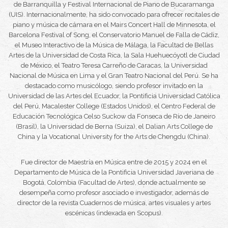
de Barranquilla
y
Festival Internacional de Piano de Bucaramanga
(UIS)
. Internacionalmente, ha sido convocado para ofrecer recitales de
piano y música de cámara en el Mairs Concert Hall de Minnesota, el
Barcelona Festival of Song
, el Conservatorio Manuel de Falla de Cádiz,
el Museo Interactivo de la Música de Málaga, la Facultad de Bellas
Artes de la Universidad de Costa Rica, la Sala Huehuecóyotl de Ciudad
de México, el Teatro Teresa Carreño de Caracas, la Universidad
Nacional de Música en Lima y el Gran Teatro Nacional del Perú. Se ha
destacado como musicólogo, siendo profesor invitado en la
Universidad de las Artes del Ecuador, la Pontificia Universidad Católica
del Perú, Macalester College (Estados Unidos), el Centro Federal de
Educación Tecnológica Celso Suckow da Fonseca de Río de Janeiro
(Brasil), la Universidad de Berna (Suiza), el Dalian Arts College de
China y la Vocational University for the Arts de Chengdu (China).
Fue director de Maestría en Música entre de 2015 y 2024 en el
Departamento de Música de la Pontificia Universidad Javeriana de
Bogotá, Colombia (Facultad de Artes), donde actualmente se
desempeña como profesor asociado e investigador, además de
director de la revista
Cuadernos de música, artes visuales y artes
escénicas
(indexada en Scopus).