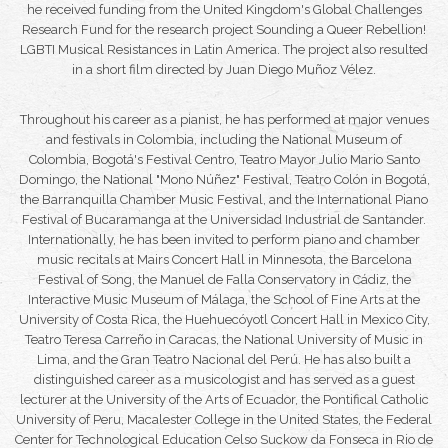
he received funding from the United Kingdom's Global Challenges
Research Fund for the research project
Sounding a Queer Rebellion!
LGBTI Musical Resistances in Latin America
. The project also resulted
in a short film directed by Juan Diego Muñoz Vélez.
Throughout his career as a pianist, he has performed at major venues
and festivals in Colombia, including the National Museum of
Colombia, Bogotá's
Festival Centro
, Teatro Mayor Julio Mario Santo
Domingo, the
National "Mono Núñez" Festival
, Teatro Colón in Bogotá,
the
Barranquilla Chamber Music Festival
, and the
International Piano
Festival of Bucaramanga
at the Universidad Industrial de Santander.
Internationally, he has been invited to perform piano and chamber
music recitals at Mairs Concert Hall in Minnesota, the
Barcelona
Festival of Song
, the Manuel de Falla Conservatory in Cádiz, the
Interactive Music Museum of Málaga, the School of Fine Arts at the
University of Costa Rica, the Huehuecóyotl Concert Hall in Mexico City,
Teatro Teresa Carreño in Caracas, the National University of Music in
Lima, and the Gran Teatro Nacional del Perú. He has also built a
distinguished career as a musicologist and has served as a guest
lecturer at the University of the Arts of Ecuador, the Pontifical Catholic
University of Peru, Macalester College in the United States, the Federal
Center for Technological Education Celso Suckow da Fonseca in Rio de